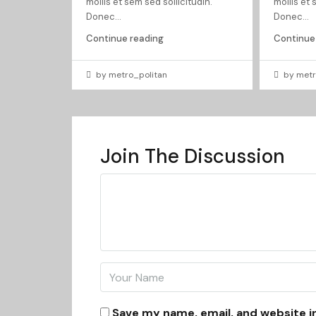
mollis et sem sed sollicitudin.
mollis et 
Donec...
Donec...
Continue reading
Continue
by metro_politan
by metr
Join The Discussion
Save my name, email, and website i