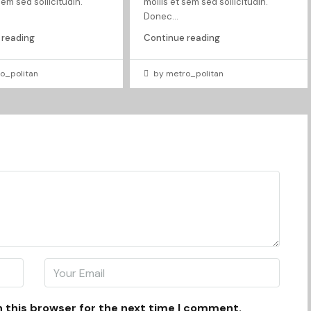
sem sed sollicitudin.
mollis et sem sed sollicitudin.
Donec...
 reading
Continue reading
o_politan
by metro_politan
n this browser for the next time I comment.