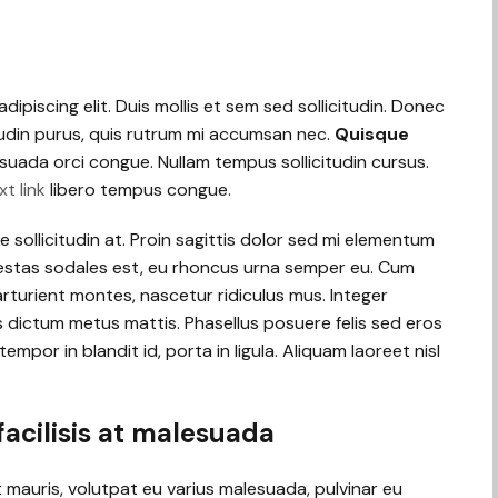
ipiscing elit. Duis mollis et sem sed sollicitudin. Donec
tudin purus, quis rutrum mi accumsan nec.
Quisque
esuada orci congue. Nullam tempus sollicitudin cursus.
xt link
libero tempus congue.
 sollicitudin at. Proin sagittis dolor sed mi elementum
estas sodales est, eu rhoncus urna semper eu. Cum
rturient montes, nascetur ridiculus mus. Integer
is dictum metus mattis. Phasellus posuere felis sed eros
mpor in blandit id, porta in ligula. Aliquam laoreet nisl
 facilisis at malesuada
it mauris, volutpat eu varius malesuada, pulvinar eu