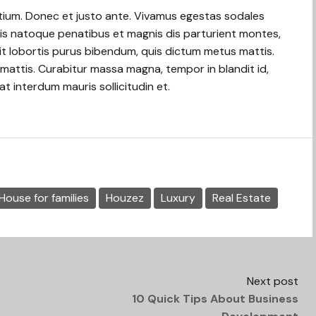
etium. Donec et justo ante. Vivamus egestas sodales
is natoque penatibus et magnis dis parturient montes,
elit lobortis purus bibendum, quis dictum metus mattis.
 mattis. Curabitur massa magna, tempor in blandit id,
 at interdum mauris sollicitudin et.
House for families
Houzez
Luxury
Real Estate
Next post
10 Quick Tips About Business