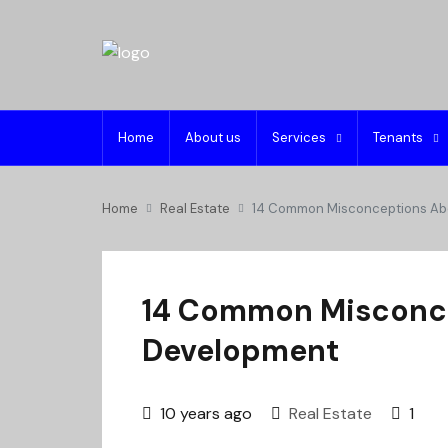
Home
About us
Services
Tenants
Home
Real Estate
14 Common Misconceptions Ab
14 Common Misconce
Development
10 years ago
Real Estate
1