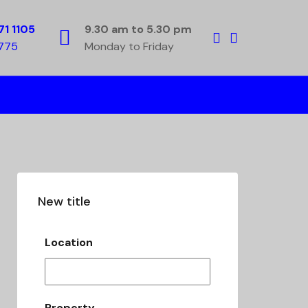
71 1105
9.30 am to 5.30 pm
5775
Monday to Friday
New title
Location
Property